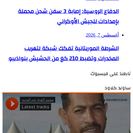
الدفاع الروسية: إصابة 3 سفن شحن محملة
بإمدادات للجيش الأوكراني
أغسطس 7, 2026
الشرطة الموريتانية تفكك شبكة لتهريب
المخدرات وتضبط 210 كغ من الحشيش بنواذيبو
تابعنا على فيسبوك
ساوند كلاود