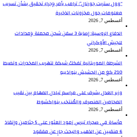
“وول ستريت جورنال”: ترامب يأمر بإجراء تحقيق بشأن تسريب
معلومات حول مخزونات الذخيرة
أغسطس 7, 2026
الدفاع الروسية: إصابة 3 سفن شحن محملة بإمدادات
للجيش الأوكراني
أغسطس 7, 2026
الشرطة الموريتانية تفكك شبكة لتهريب المخدرات وتضبط
210 كغ من الحشيش بنواذيبو
أغسطس 7, 2026
وزير العدل يشرف على مراسم تبادل المهام بين نقيب
المحامين المنصرف والمُنتخب بنواكشوط
أغسطس 7, 2026
مأساة في صحراء تيرس زمور: العثور على 5 جثامين وإنقاذ
6 منقبين عن الذهب والبحث جارٍ عن مفقود