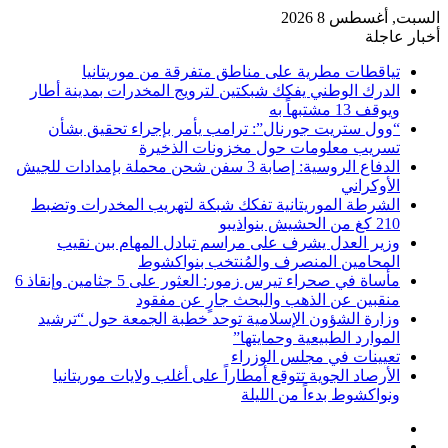
السبت, أغسطس 8 2026
أخبار عاجلة
تياقطات مطرية على مناطق متفرقة من موريتانيا
الدرك الوطني يفكك شبكتين لترويج المخدرات بمدينة أطار
ويوقف 13 مشتبهاً به
“وول ستريت جورنال”: ترامب يأمر بإجراء تحقيق بشأن
تسريب معلومات حول مخزونات الذخيرة
الدفاع الروسية: إصابة 3 سفن شحن محملة بإمدادات للجيش
الأوكراني
الشرطة الموريتانية تفكك شبكة لتهريب المخدرات وتضبط
210 كغ من الحشيش بنواذيبو
وزير العدل يشرف على مراسم تبادل المهام بين نقيب
المحامين المنصرف والمُنتخب بنواكشوط
مأساة في صحراء تيرس زمور: العثور على 5 جثامين وإنقاذ 6
منقبين عن الذهب والبحث جارٍ عن مفقود
وزارة الشؤون الإسلامية توحد خطبة الجمعة حول “ترشيد
الموارد الطبيعية وحمايتها”
تعيينات في مجلس الوزراء
الأرصاد الجوية تتوقع أمطاراً على أغلب ولايات موريتانيا
ونواكشوط بدءاً من الليلة
إضافة
مقال
عمود