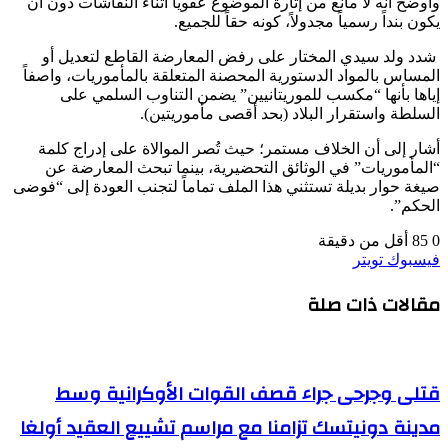
وأوضح أنه لا مانع من إثارة الموضوع عفوياً أثناء النقاشات دون أن
يكون بنداً رسمياً مجدولاً، كونه حقاً للجميع.
شدد ولد سيدي المختار على رفض المعارضة القاطع لتعديل أو
المساس بالمواد الدستورية المحصنة المتعلقة بالمأموريات، واصفاً
إياها بأنها “مكسب للموريتانيين” يضمن التناوب السلمي على
السلطة واستقرار البلاد (بحد أقصى مأموريتين).
أشار إلى أن الخلاف مستمر؛ حيث تُصر الموالاة على إدراج كلمة
“المأموريات” في الوثائق التحضيرية، بينما تبحث المعارضة عن
صيغة حوار بديلة تستثني هذا الملف تماماً لتجنب العودة إلى “فوضى
الحكم”.
0
85
أقل من دقيقة
طباعة
لينكدإن
مشاركة
بينتيريست
فيسبوك
تويتر
عبر
مقالات ذات صلة
البريد
قتلى وجرحى جراء قصف القوات الأوكرانية وسط
مدينة دونيتسك تزامنا مع مراسم تشييع العقيد أولغا