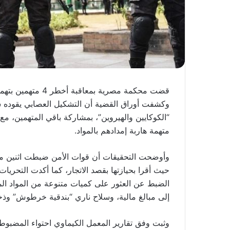
قضت محكمة مصرية بمعاقبة أخطر 4 متهمين بتهمة الاتجار في المواد المخدرة بالإعدام شنقا.
وكشفت أوراق القضية أن التشكيل العصابي يقوده 
“الكوكايين والهيروين”، بمشاركة باقي المتهمين، مع ت
متهمة هاربة إمدادهم بالمواد.
وأوضحت التحقيقات أن قوات الأمن ضبطت اثنين من 
حيث أقرا بحيازتها بقصد الاتجار، كما أكدت التحري
الضبط عن العثور على كميات متنوعة من المواد المخ
إلى مبالغ مالية، وسلاح ناري “بندقية خرطوش” وذخ
وثبت وفق تقارير المعمل الكيماوي احتواء المضب