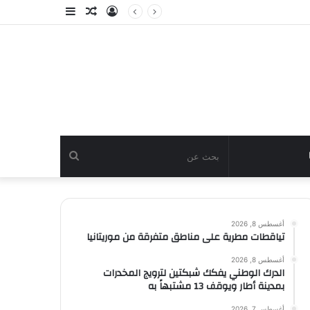
تسجيل
مقال
إضافة
الدخول
عشوائي
عمود
جانبي
بحث
عن
أغسطس 8, 2026
تياقطات مطرية على مناطق متفرقة من موريتانيا
أغسطس 8, 2026
الدرك الوطني يفكك شبكتين لترويج المخدرات
بمدينة أطار ويوقف 13 مشتبهاً به
أغسطس 7, 2026