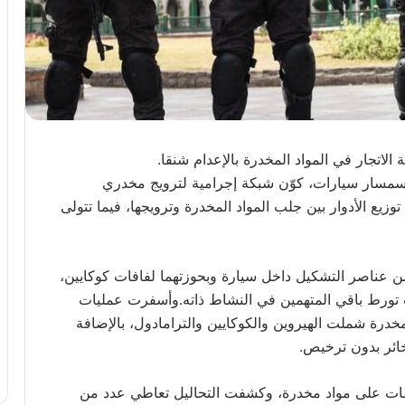
سمسار سيارات، كوّن شبكة إجرامية لترويج مخدري
وزيع الأدوار بين جلب المواد المخدرة وترويجها، فيما تتولى
عناصر التشكيل داخل سيارة وبحوزتهما لفافات كوكايين،
ات تورط باقي المتهمين في النشاط ذاته.وأسفرت عمليات
درة شملت الهيروين والكوكايين والترامادول، بالإضافة
ائر بدون ترخيص.
وطات على مواد مخدرة، وكشفت التحاليل تعاطي عدد من