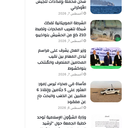
شحن محملة بإمدادات للجيش
الأوكراني
أغسطس 7, 2026
الشرطة الموريتانية تفكك
شبكة لتهريب المخدرات وتضبط
210 كغ من الحشيش بنواذيبو
أغسطس 7, 2026
وزير العدل يشرف على مراسم
تبادل المهام بين نقيب
المحامين المنصرف والمُنتخب
بنواكشوط
أغسطس 7, 2026
مأساة في صحراء تيرس زمور:
العثور على 5 جثامين وإنقاذ 6
منقبين عن الذهب والبحث جارٍ
عن مفقود
أغسطس 6, 2026
وزارة الشؤون الإسلامية توحد
خطبة الجمعة حول “ترشيد