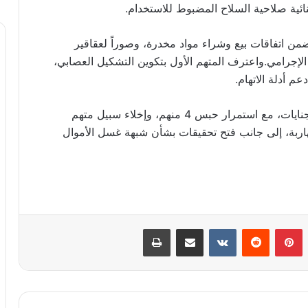
نائية صلاحية السلاح المضبوط للاستخدام.
 اتفاقات بيع وشراء مواد مخدرة، وصوراً لعقاقير
لإجرامي.واعترف المتهم الأول بتكوين التشكيل العصابي،
عم أدلة الاتهام.
وقررت النيابة العامة إحالة المتهمين إلى محكمة الجنايات، مع استمرار حبس 4 منهم، وإخلاء سبيل متهم
بة، إلى جانب فتح تحقيقات بشأن شبهة غسل الأموال
بينتيريست
مشاركة عبر البريد
طباعة