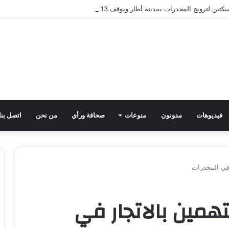
لترويج المخدرات بمدينة أطار ويوقف 13 مشتبهاً به
فيديوهات
مدونون
منوعات
صحافة ورأي
من نحن
اتصل بنا
تعدم أخطر 4 متهمين بالاتجار في